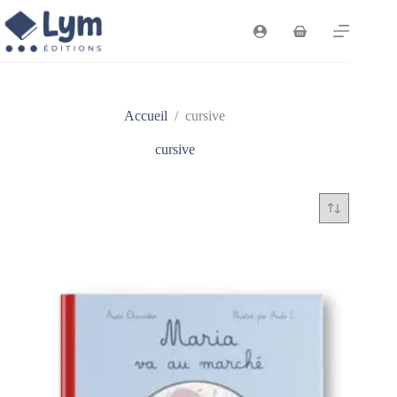
Passer
au
Panier
contenu
d’achat
Accueil
/
cursive
cursive