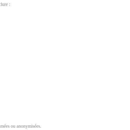
lure :
primées ou anonymisées.